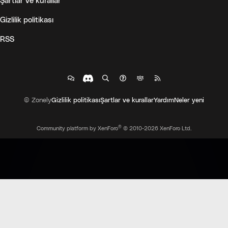
Şartlar ve kurallar
Gizlilik politikası
RSS
© Zonely
Gizlilik politikası
Şartlar ve kurallar
Yardım
Neler yeni
®
Community platform by XenForo
© 2010-2026 XenForo Ltd.