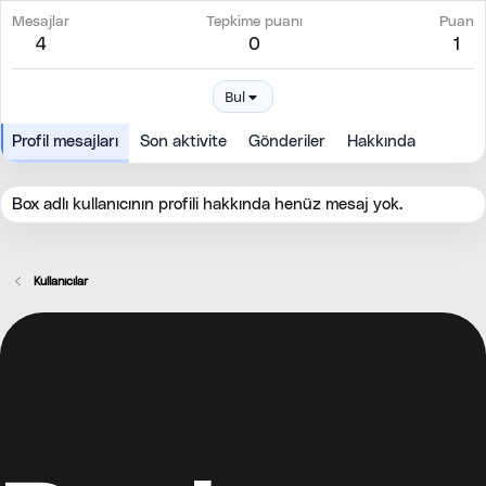
Mesajlar
Tepkime puanı
Puan
4
0
1
Bul
Profil mesajları
Son aktivite
Gönderiler
Hakkında
Box adlı kullanıcının profili hakkında henüz mesaj yok.
Kullanıcılar