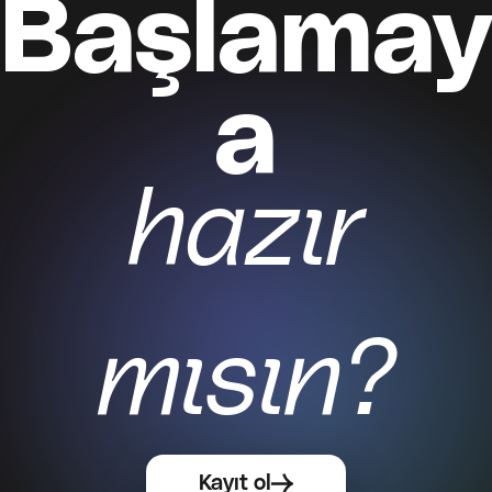
Başlamay
a
Kayıt ol
hazır
mısın?