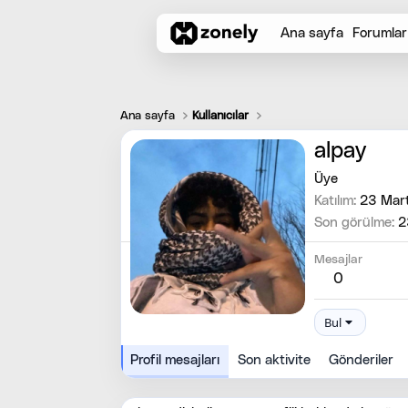
Ana sayfa
Forumlar
Ana sayfa
Kullanıcılar
alpay
Üye
Katılım
23 Mar
Son görülme
2
Mesajlar
0
Bul
Profil mesajları
Son aktivite
Gönderiler