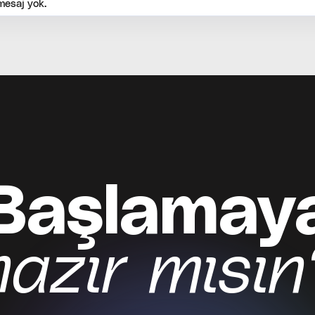
 mesaj yok.
Başlamay
Kayıt ol
hazır mısın