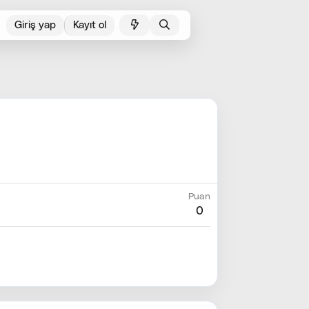
Giriş yap
Kayıt ol
Puan
0