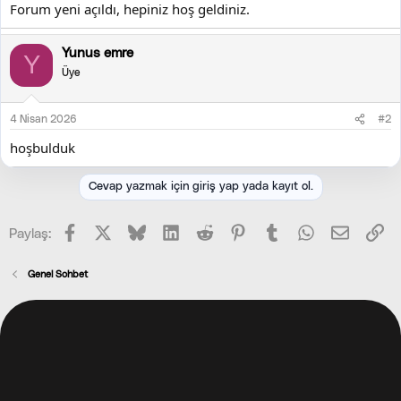
Forum yeni açıldı, hepiniz hoş geldiniz.
t
r
a
i
n
h
Yunus emre
Y
i
Üye
4 Nisan 2026
#2
hoşbulduk
Cevap yazmak için giriş yap yada kayıt ol.
Facebook
X (Twitter)
Bluesky
LinkedIn
Reddit
Pinterest
Tumblr
WhatsApp
E-posta
Li
Paylaş:
Genel Sohbet