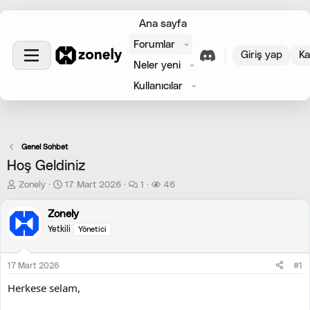
Ana sayfa
Forumlar
Giriş yap
Ka
Neler yeni
Kullanıcılar
Genel Sohbet
Hoş Geldiniz
K
B
Zonely
17 Mart 2026
1
46
o
a
n
ş
Zonely
u
l
Yetkili
Yönetici
y
a
u
n
B
g
17 Mart 2026
#1
a
ı
ş
ç
Herkese selam,
l
t
a
a