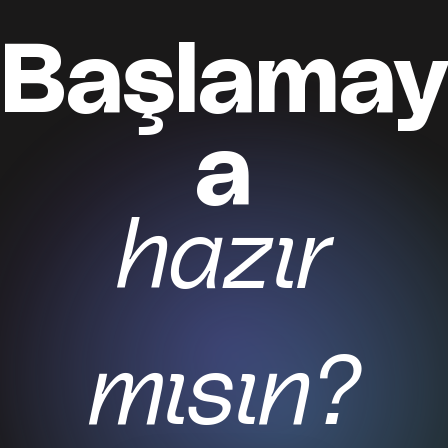
Başlamay
a
Kayıt ol
hazır
mısın?