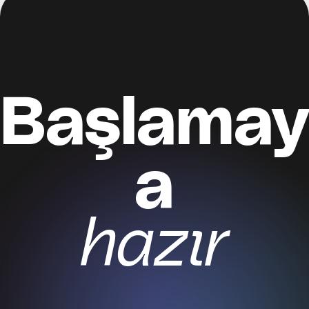
Başlamay
a
hazır
Kayıt ol