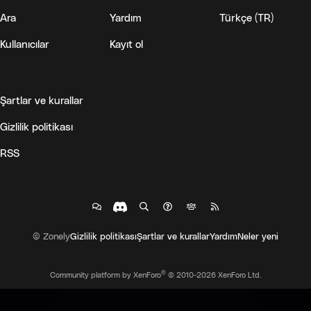
Ara
Yardım
Türkçe (TR)
Kullanıcılar
Kayıt ol
Şartlar ve kurallar
Gizlilik politikası
RSS
© Zonely
Gizlilik politikası
Şartlar ve kurallar
Yardım
Neler yeni
®
Community platform by XenForo
© 2010-2026 XenForo Ltd.