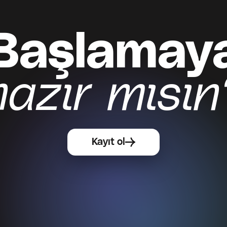
Başlamay
Kayıt ol
hazır mısın