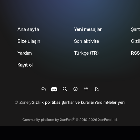
Ana sayfa
Yeni mesajlar
Şart
Bize ulaşın
Son aktivite
Gizli
Yardım
Türkçe (TR)
RSS
Kayıt ol
© Zonely
Gizlilik politikası
Şartlar ve kurallar
Yardım
Neler yeni
®
Community platform by XenForo
© 2010-2026 XenForo Ltd.