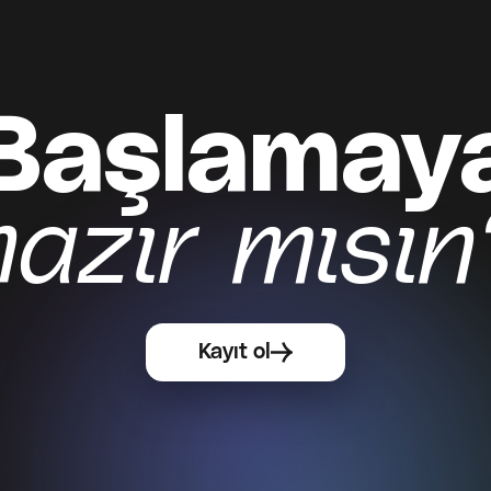
Başlamay
Kayıt ol
hazır mısın