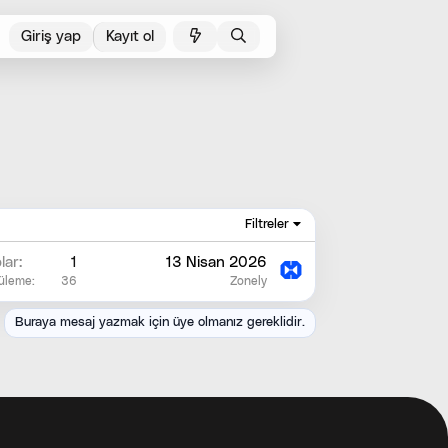
Giriş yap
Kayıt ol
Filtreler
lar
1
13 Nisan 2026
üleme
36
Zonely
Buraya mesaj yazmak için üye olmanız gereklidir.