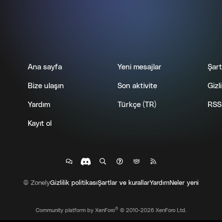
Ana sayfa
Yeni mesajlar
Şart
Bize ulaşın
Son aktivite
Gizli
Yardım
Türkçe (TR)
RSS
Kayıt ol
© Zonely
Gizlilik politikası
Şartlar ve kurallar
Yardım
Neler yeni
®
Community platform by XenForo
© 2010-2026 XenForo Ltd.